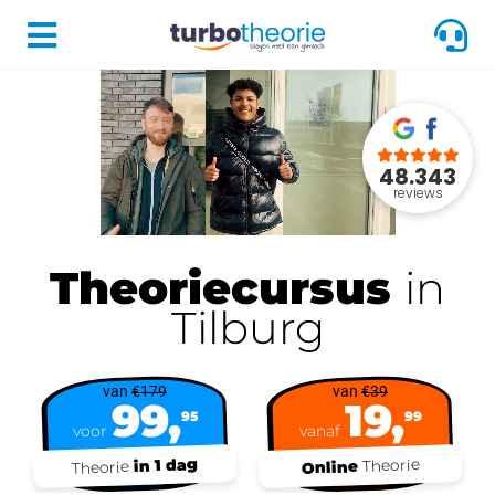
48.343
reviews
Theoriecursus
in
Tilburg
van
€179
van
€39
99,
19,
95
99
voor
vanaf
in 1 dag
Theorie
Online
Theorie