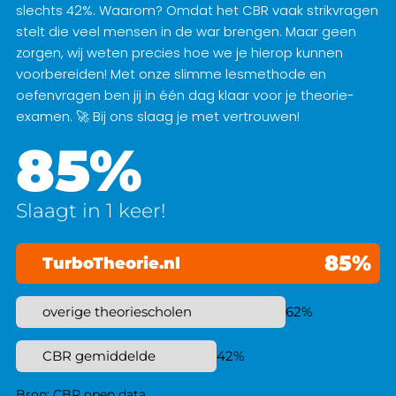
slechts 42%. Waarom? Omdat het CBR vaak strikvragen
stelt die veel mensen in de war brengen. Maar geen
zorgen, wij weten precies hoe we je hierop kunnen
voorbereiden! Met onze slimme lesmethode en
oefenvragen ben jij in één dag klaar voor je theorie-
examen. 🚀 Bij ons slaag je met vertrouwen!
85%
Slaagt in 1 keer!
85%
TurboTheorie.nl
overige theoriescholen
62%
CBR gemiddelde
42%
Bron: CBR open data