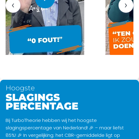
‹
›
Hoogste
SLAGINGS
PERCENTAGE
Bij TurboTheorie hebben wij het hoogste
slagingspercentage van Nederland! 🎉 – maar liefst
85%! 🎉 In vergelijking: het CBR-gemiddelde ligt op