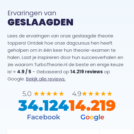
Ervaringen van
GESLAAGDEN
Lees de ervaringen van onze geslaagde theorie
toppers! Ontdek hoe onze dagcursus hen heeft
geholpen om in één keer hun theorie-examen te
halen. Laat je inspireren door hun succesverhalen en
zie waarom TurboTheorie.nl de beste en enige keuze
is! ⭐
4.9 / 5
– Gebaseerd op
14.219 reviews
op
Google.
Bekijk alle reviews.
★★★★★
★★★★★
5.0
4.9
34.124
14.219
Facebook
G
o
o
g
l
e