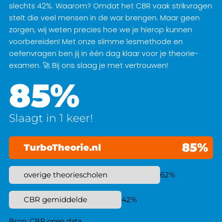
slechts 42%. Waarom? Omdat het CBR vaak strikvragen
stelt die veel mensen in de war brengen. Maar geen
zorgen, wij weten precies hoe we je hierop kunnen
voorbereiden! Met onze slimme lesmethode en
oefenvragen ben jij in één dag klaar voor je theorie-
examen. 🚀 Bij ons slaag je met vertrouwen!
85%
Slaagt in 1 keer!
85%
TurboTheorie.nl
overige theoriescholen
62%
CBR gemiddelde
42%
Bron: CBR open data