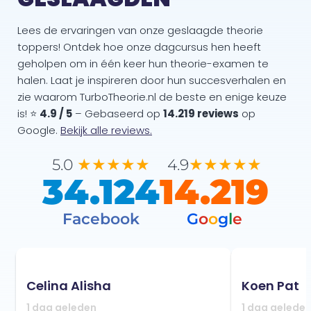
Lees de ervaringen van onze geslaagde theorie
toppers! Ontdek hoe onze dagcursus hen heeft
geholpen om in één keer hun theorie-examen te
halen. Laat je inspireren door hun succesverhalen en
zie waarom TurboTheorie.nl de beste en enige keuze
is! ⭐
4.9 / 5
– Gebaseerd op
14.219 reviews
op
Google.
Bekijk alle reviews.
★★★★★
★★★★★
5.0
4.9
34.124
14.219
Facebook
G
o
o
g
l
e
Celina Alisha
Koen Pat
1 dag geleden
1 dag gelede