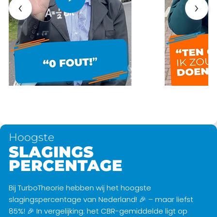
‹
›
Hoogste
SLAGINGS
PERCENTAGE
Bij TurboTheorie hebben wij het hoogste
slagingspercentage van Nederland! 🎉 – maar liefst
85%! 🎉 In vergelijking: het CBR-gemiddelde ligt op