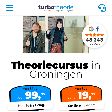
48.343
reviews
Theoriecursus
in
Groningen
van
€179
van
€39
99,
19,
95
99
voor
vanaf
in 1 dag
Theorie
Online
Theorie