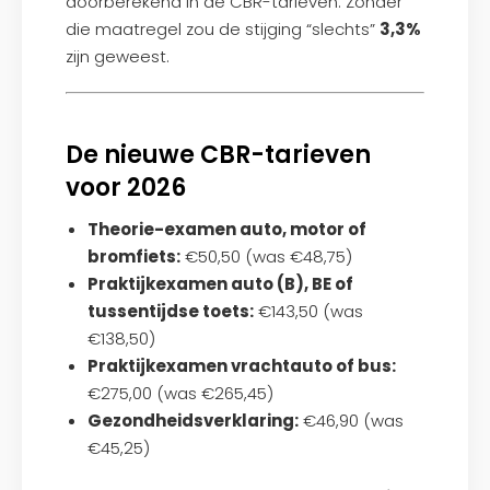
doorberekend in de CBR-tarieven. Zonder
die maatregel zou de stijging “slechts”
3,3%
zijn geweest.
De nieuwe CBR-tarieven
voor 2026
Theorie-examen auto, motor of
bromfiets:
€50,50
(was €48,75)
Praktijkexamen auto (B), BE of
tussentijdse toets:
€143,50
(was
€138,50)
Praktijkexamen vrachtauto of bus:
€275,00
(was €265,45)
Gezondheidsverklaring:
€46,90
(was
€45,25)