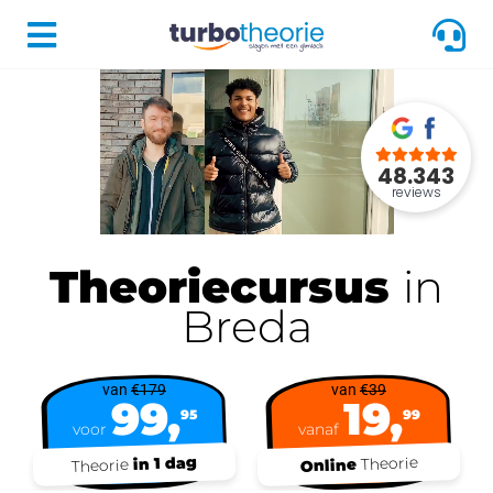
48.343
reviews
Theoriecursus
in
Breda
van
€179
van
€39
99,
19,
95
99
voor
vanaf
in 1 dag
Theorie
Online
Theorie