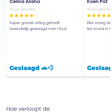
Celina Alisha
Koen Pat
19 uur geleden
19 uur gelede
Super goede uitleg gehad!!
Elke vraag di
Uiteindelijk geslaagd met 1 fout!
les stond in
Geslaagd 🚗💨
Geslaag
Hoe verloopt de