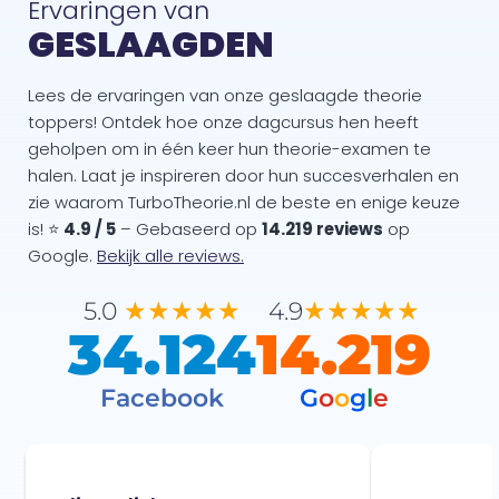
Ervaringen van
GESLAAGDEN
Lees de ervaringen van onze geslaagde theorie
toppers! Ontdek hoe onze dagcursus hen heeft
geholpen om in één keer hun theorie-examen te
halen. Laat je inspireren door hun succesverhalen en
zie waarom TurboTheorie.nl de beste en enige keuze
is! ⭐
4.9 / 5
– Gebaseerd op
14.219 reviews
op
Google.
Bekijk alle reviews.
★★★★★
★★★★★
5.0
4.9
34.124
14.219
Facebook
G
o
o
g
l
e