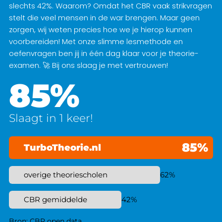
slechts 42%. Waarom? Omdat het CBR vaak strikvragen
stelt die veel mensen in de war brengen. Maar geen
zorgen, wij weten precies hoe we je hierop kunnen
voorbereiden! Met onze slimme lesmethode en
oefenvragen ben jij in één dag klaar voor je theorie-
examen. 🚀 Bij ons slaag je met vertrouwen!
85%
Slaagt in 1 keer!
85%
TurboTheorie.nl
overige theoriescholen
62%
CBR gemiddelde
42%
Bron: CBR open data