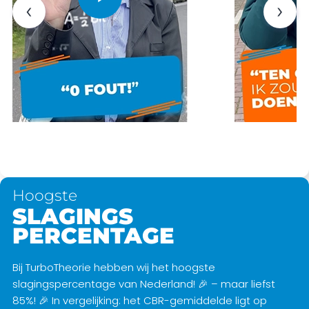
‹
›
Hoogste
SLAGINGS
PERCENTAGE
Bij TurboTheorie hebben wij het hoogste
slagingspercentage van Nederland! 🎉 – maar liefst
85%! 🎉 In vergelijking: het CBR-gemiddelde ligt op