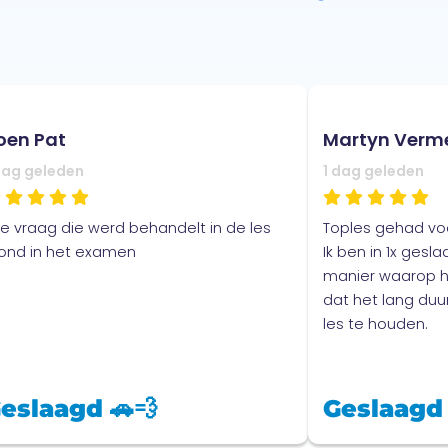
oen Pat
Martyn Verm
dag geleden
1 dag geleden
ke vraag die werd behandelt in de les
Toples gehad voor
ond in het examen
Ik ben in 1x gesla
manier waarop hi
dat het lang duur
les te houden.
eslaagd 🚗💨
Geslaagd 