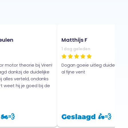
eulen
Matthijs F
1 dag geleden
 motor theorie bij Viren!
Dogan goeie uitleg duidelijke ta
agd dankzij de duidelijke
al fijne vent
j alles verteld, ondanks
t weet hij je goed bij de
🏍️💨
Geslaagd 🛵💨