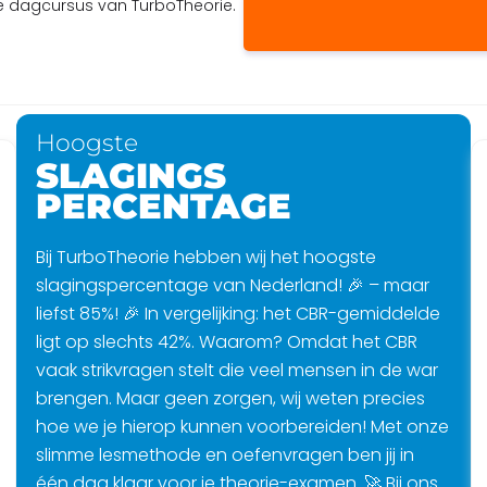
e dagcursus van TurboTheorie.
Hoogste
SLAGINGS
PERCENTAGE
Bij TurboTheorie hebben wij het hoogste
slagingspercentage van Nederland! 🎉 – maar
liefst 85%! 🎉 In vergelijking: het CBR-gemiddelde
ligt op slechts 42%. Waarom? Omdat het CBR
vaak strikvragen stelt die veel mensen in de war
brengen. Maar geen zorgen, wij weten precies
hoe we je hierop kunnen voorbereiden! Met onze
slimme lesmethode en oefenvragen ben jij in
één dag klaar voor je theorie-examen. 🚀 Bij ons