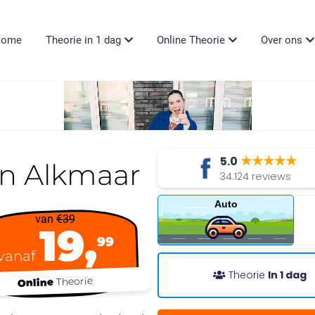
Home
Theorie in 1 dag
Online Theorie
Over ons
★★★★★
5.0
in Alkmaar
34.124 reviews
Auto
van
€39
19,
99
vanaf
Theorie
In 1 dag
Theorie
Online