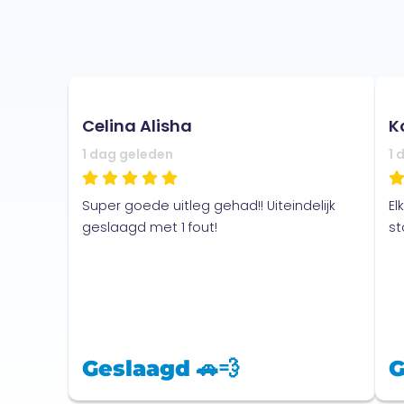
Celina Alisha
K
1 dag geleden
1 
Super goede uitleg gehad!! Uiteindelijk
El
geslaagd met 1 fout!
st
Geslaagd 🚗💨
G