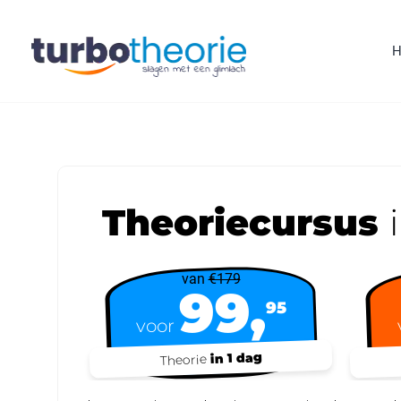
Theoriecursus
van
€179
99,
95
voor
in 1 dag
Theorie