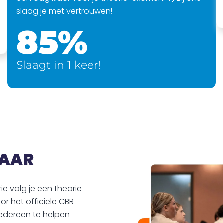
slaag je met vertrouwen!
85%
Slaagt in 1 keer!
MAAR
rie volg je een theorie
oor het officiële CBR-
edereen te helpen