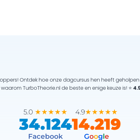
toppers! Ontdek hoe onze dagcursus hen heeft geholpen 
e waarom TurboTheorie.nl de beste en enige keuze is! ⭐
4.9
★★★★★
★★★★★
5.0
4.9
34.124
14.219
Facebook
G
o
o
g
l
e