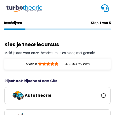
Inschrijven
Stap 1 van 5
Kies je theoriecursus
Meld je aan voor onze theoriecursus en slaag met gemak!
5 van 5
48.343
reviews
Rijschool: Rijschool van Gils
Autotheorie